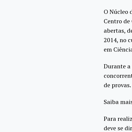
O Núcleo d
Centro de 
abertas, d
2014, no 
em Ciência
Durante a 
concorrent
de provas.
Saiba mai
Para reali
deve se di