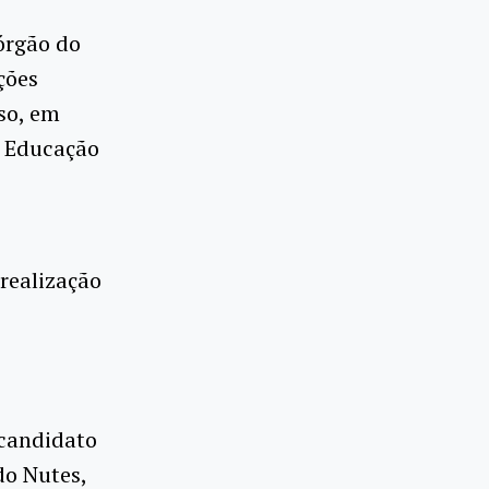
órgão do
ções
sso, em
o Educação
 realização
 candidato
do Nutes,