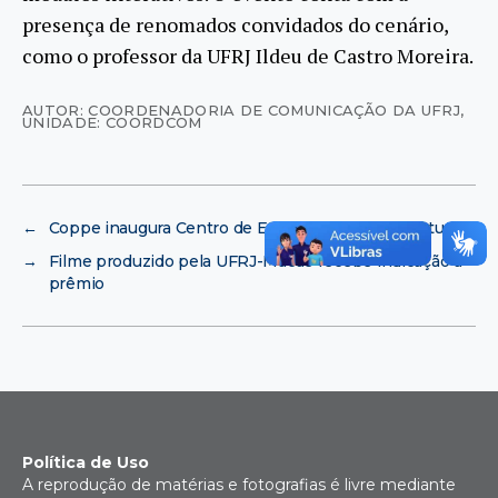
presença de renomados convidados do cenário,
como o professor da UFRJ Ildeu de Castro Moreira.
AUTOR: COORDENADORIA DE COMUNICAÇÃO DA UFRJ
,
UNIDADE: COORDCOM
←
Coppe inaugura Centro de Excelência em Gás Natural
→
Filme produzido pela UFRJ-Macaé recebe indicação a
prêmio
Política de Uso
A reprodução de matérias e fotografias é livre mediante