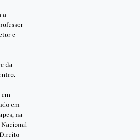
a a
professor
etor e
re da
entro.
e em
rado em
apes, na
 Nacional
Direito