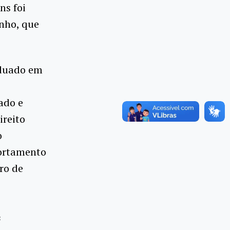
ns foi
unho, que
aduado em
ado e
ireito
o
portamento
ro de
: