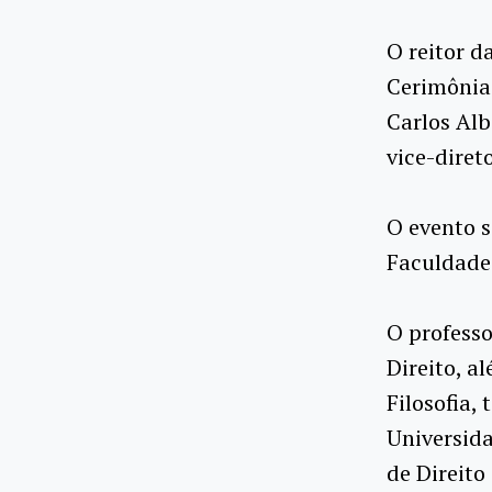
O reitor d
Cerimônia 
Carlos Alb
vice-diret
O evento s
Faculdade 
O professo
Direito, a
Filosofia,
Universid
de Direito