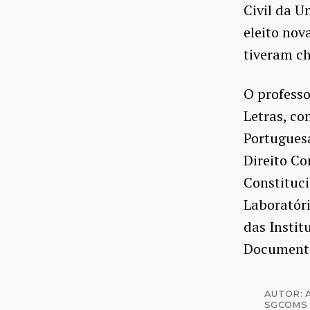
Civil da U
eleito nov
tiveram c
O professo
Letras, co
Portuguesa
Direito Co
Constituc
Laboratór
das Instit
Documenta
AUTOR: 
SGCOMS