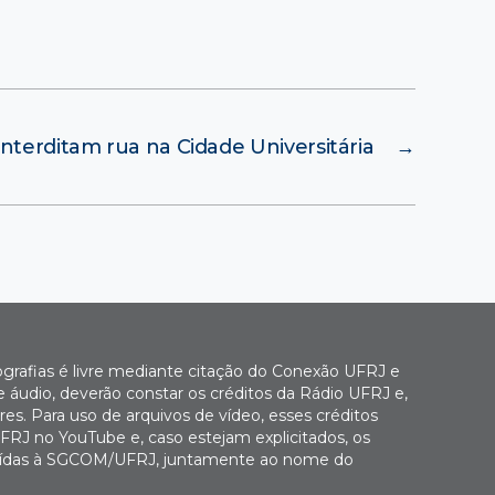
nterditam rua na Cidade Universitária
→
ografias é livre mediante citação do Conexão UFRJ e
e áudio, deverão constar os créditos da Rádio UFRJ e,
es. Para uso de arquivos de vídeo, esses créditos
FRJ no YouTube e, caso estejam explicitados, os
buídas à SGCOM/UFRJ, juntamente ao nome do