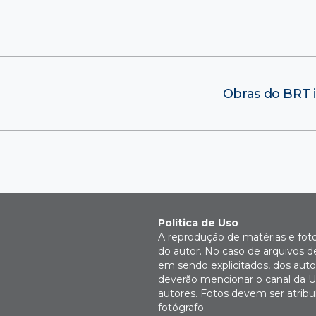
Obras do BRT i
Política de Uso
A reprodução de matérias e fot
do autor. No caso de arquivos d
em sendo explicitados, dos autor
deverão mencionar o canal da U
autores. Fotos devem ser atri
fotógrafo.