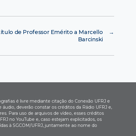
tulo de Professor Emérito a Marcello
→
Barcinski
ografias é livre mediante citação do Conexão UFRJ e
e áudio, deverão constar os créditos da Rádio UFRJ e,
es. Para uso de arquivos de vídeo, esses créditos
FRJ no YouTube e, caso estejam explicitados, os
buídas à SGCOM/UFRJ, juntamente ao nome do