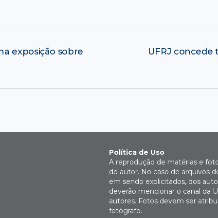
na exposição sobre
UFRJ concede tí
Política de Uso
A reprodução de matérias e fot
do autor. No caso de arquivos d
em sendo explicitados, dos autor
deverão mencionar o canal da U
autores. Fotos devem ser atri
fotógrafo.