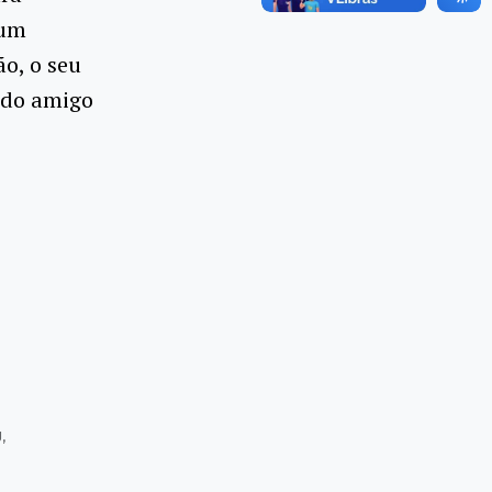
 um
ão, o seu
 do amigo
J
,