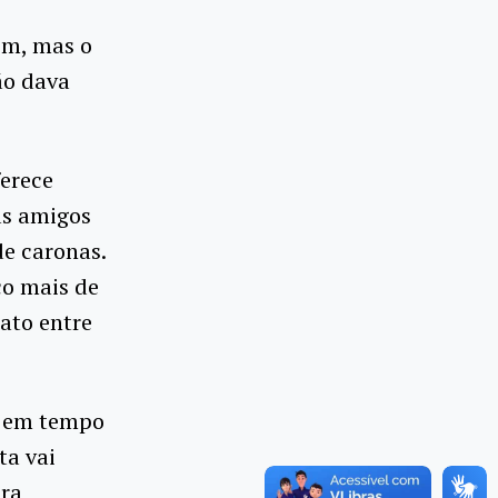
em, mas o
ão dava
erece
as amigos
e caronas.
co mais de
tato entre
s em tempo
ta vai
ara