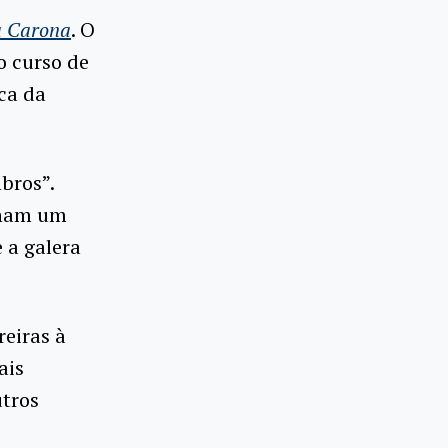
 Carona
. O
o curso de
ca da
bros”.
enham um
e a galera
reiras à
ais
utros