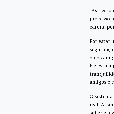
“As pessoa
processo 
carona po
Por estar 
segurança
ou os amig
E é essa a
tranquilid
amigos e 
O sistema 
real. Assi
saber e al