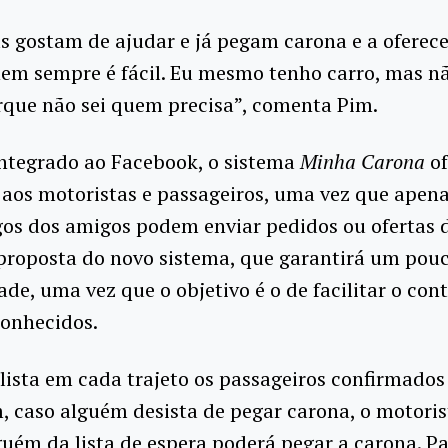
s gostam de ajudar e já pegam carona e a oferec
nem sempre é fácil. Eu mesmo tenho carro, mas n
rque não sei quem precisa”, comenta Pim.
integrado ao Facebook, o sistema
Minha Carona
of
 aos motoristas e passageiros, uma vez que apen
os dos amigos podem enviar pedidos ou ofertas d
 proposta do novo sistema, que garantirá um pou
ade, uma vez que o objetivo é o de facilitar o con
conhecidos.
lista em cada trajeto os passageiros confirmado
m, caso alguém desista de pegar carona, o motoris
guém da lista de espera poderá pegar a carona. P