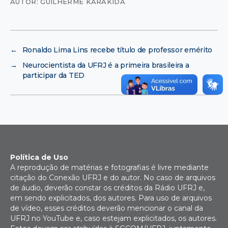
AUTOR: GUILHERME KARAKIDA
←
Ronaldo Lima Lins recebe título de professor emérito
→
Neurocientista da UFRJ é a primeira brasileira a
participar da TED
Política de Uso
A reprodução de matérias e fotografias é livre mediante
citação do Conexão UFRJ e do autor. No caso de arquivos
de áudio, deverão constar os créditos da Rádio UFRJ e,
em sendo explicitados, dos autores. Para uso de arquivos
de vídeo, esses créditos deverão mencionar o canal da
UFRJ no YouTube e, caso estejam explicitados, os autores.