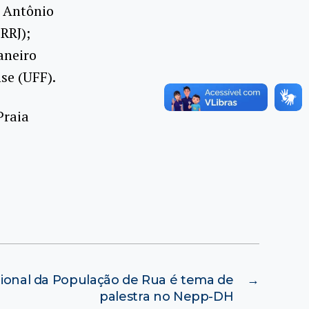
o Antônio
RRJ);
aneiro
se (UFF).
Praia
onal da População de Rua é tema de
→
palestra no Nepp-DH