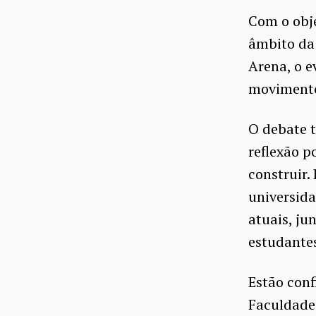
Com o obje
âmbito da 
Arena, o 
movimento
O debate 
reflexão p
construir.
universida
atuais, ju
estudantes
Estão conf
Faculdade 