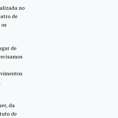
ealizada no
eatro de
 os
ugar de
precisamos
movimentos
,
er, da
tuto de