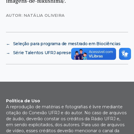
imagens-de-fukushima/.
AUTOR: NATÁLIA OLIVEIRA
←
Seleção para programa de mestrado em Biociências
→
Série Talentos UFRJ apresenta concerto
Política de Uso
A reprodução de matérias e fotografias é livre mediante
citação do Conexão UFRJ e do autor. No caso de arquivos
de áudio, deverão constar os créditos da Rádio UFRJ e,
em sendo explicitados, dos autores. Para uso de arquivos
de vídeo, esses créditos deverão mencionar o canal da