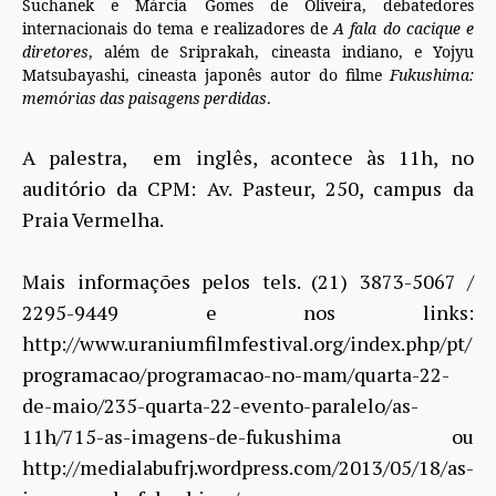
Suchanek e Márcia Gomes de Oliveira, debatedores
internacionais do tema e realizadores de
A fala do cacique e
diretores
, além de Sriprakah, cineasta indiano, e Yojyu
Matsubayashi, cineasta japonês autor do filme
Fukushima:
memórias das paisagens perdidas
.
A palestra, em inglês, acontece às 11h, no
auditório da CPM: Av. Pasteur, 250, campus da
Praia Vermelha.
Mais informações pelos tels. (21) 3873-5067 /
2295-9449 e nos links:
http://www.uraniumfilmfestival.org/index.php/pt/
programacao/programacao-no-mam/quarta-22-
de-maio/235-quarta-22-evento-paralelo/as-
11h/715-as-imagens-de-fukushima ou
http://medialabufrj.wordpress.com/2013/05/18/as-