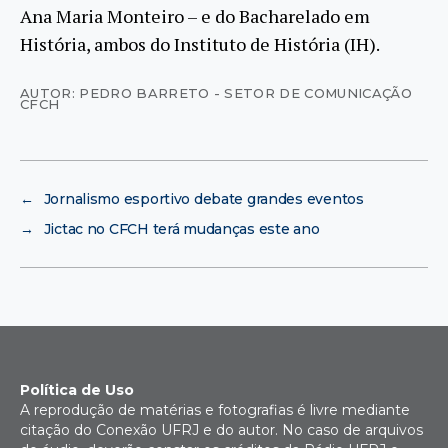
Ana Maria Monteiro – e do Bacharelado em
História, ambos do Instituto de História (IH).
AUTOR: PEDRO BARRETO - SETOR DE COMUNICAÇÃO
CFCH
←
Jornalismo esportivo debate grandes eventos
→
Jictac no CFCH terá mudanças este ano
Política de Uso
A reprodução de matérias e fotografias é livre mediante
citação do Conexão UFRJ e do autor. No caso de arquivos