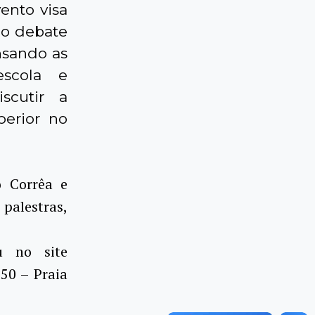
ento visa
do debate
nsando as
escola e
scutir a
perior no
o Corrêa e
palestras,
u no site
250 – Praia