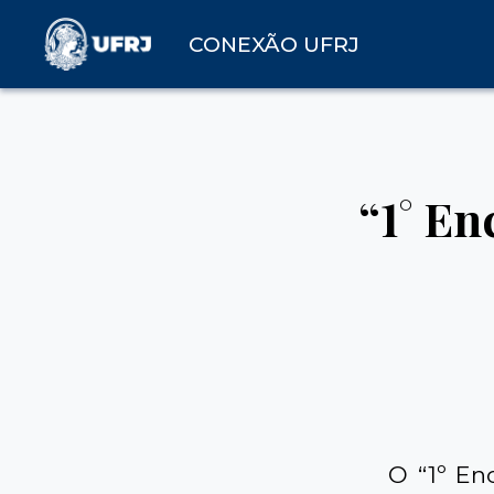
CONEXÃO UFRJ
“1° E
O “1º En