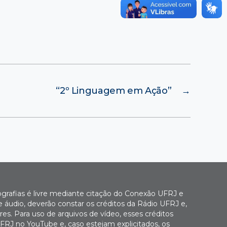
“2º Linguagem em Ação”
→
ografias é livre mediante citação do Conexão UFRJ e
e áudio, deverão constar os créditos da Rádio UFRJ e,
es. Para uso de arquivos de vídeo, esses créditos
FRJ no YouTube e, caso estejam explicitados, os