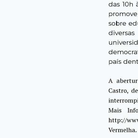
das 10h 
promover
sobre ed
diversa
univers
democrat
país den
A abertur
Castro, d
interrompi
Mais Inf
http://www
Vermelha.