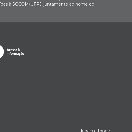
buídas à SGCOM/UFRJ, juntamente ao nome do
Ir para o topo
↑