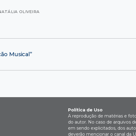
NATÁLIA OLIVEIRA
ção Musical”
Política de Uso
A reprodução de matérias e fot
do autor. No caso de arquivos d
em sendo explicitados, dos autor
deverão mencionar o canal da U