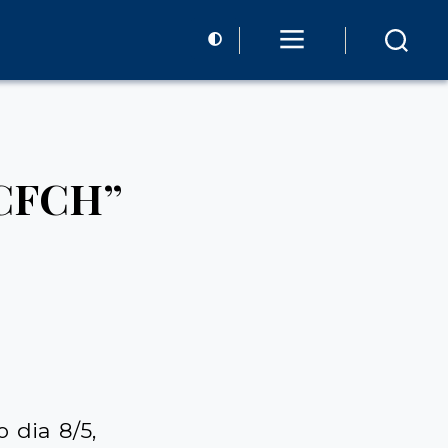
 CFCH”
 dia 8/5,