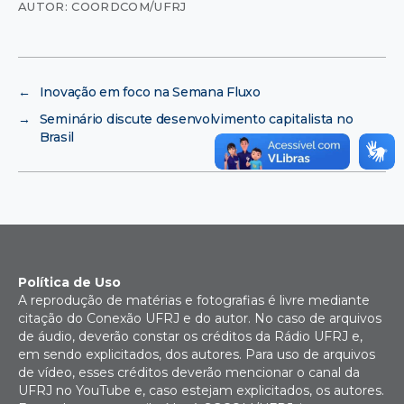
AUTOR: COORDCOM/UFRJ
←
Inovação em foco na Semana Fluxo
→
Seminário discute desenvolvimento capitalista no
Brasil
Política de Uso
A reprodução de matérias e fotografias é livre mediante
citação do Conexão UFRJ e do autor. No caso de arquivos
de áudio, deverão constar os créditos da Rádio UFRJ e,
em sendo explicitados, dos autores. Para uso de arquivos
de vídeo, esses créditos deverão mencionar o canal da
UFRJ no YouTube e, caso estejam explicitados, os autores.