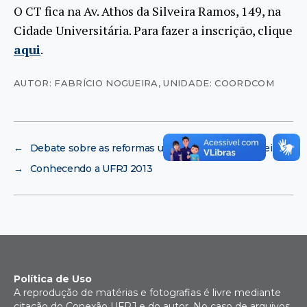
O CT fica na Av. Athos da Silveira Ramos, 149, na
Cidade Universitária. Para fazer a inscrição, clique
aqui
.
AUTOR: FABRÍCIO NOGUEIRA
,
UNIDADE: COORDCOM
←
Debate sobre as reformas urbanas no Rio de Janeiro
→
Conhecendo a UFRJ 2013
Política de Uso
A reprodução de matérias e fotografias é livre mediante
citação do Conexão UFRJ e do autor. No caso de arquivos