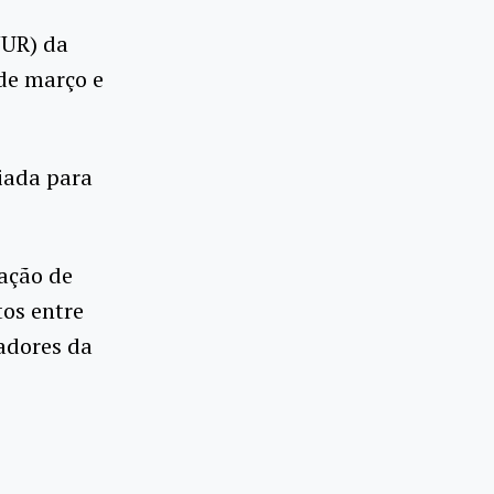
-JUR) da
de março e
viada para
tação de
tos entre
adores da