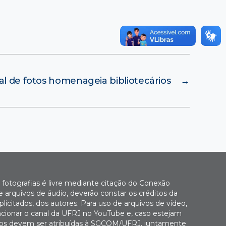
al de fotos homenageia bibliotecários
→
fotografias é livre mediante citação do Conexão
 arquivos de áudio, deverão constar os créditos da
icitados, dos autores. Para uso de arquivos de vídeo,
cionar o canal da UFRJ no YouTube e, caso estejam
Fotos devem ser atribuídas à SGCOM/UFRJ, juntamente