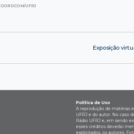
COORDCOM/UFRJ
Exposição virtu
Política de Uso
A reprodução de matérias e 
UFRJ e do autor. No caso de
Rádio UFRJ e, em sendo expl
esses créditos deverão men
explicitados, os autores. 