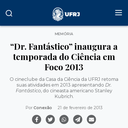
Categorias
MEMÓRIA
“Dr. Fantástico” inaugura a
temporada do Ciência em
Foco 2013
O cineclube da Casa da Ciência da UFRJ retoma
suas atividades em 2013 apresentando
Dr.
Fantástico
, do cineasta americano Stanley
Kubrich.
Por
Conexão
21 de fevereiro de 2013