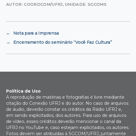
AUTOR: COORDCOM/UFRJ
,
UNIDADE: SGCOMS
←
Nota para a Imprensa
→
Encerramento do seminário “Você Faz Cultura”
Política de Uso
A reprodução de matérias e fotografias é livre mediante
citação do Conexão UFRJ e do autor. No caso de arquivos
de áudio, deverão constar os créditos da Rádio UFRJ e,
em sendo explicitados, dos autores. Para uso de arquivos
de vídeo, esses créditos deverão mencionar o canal da
UFRJ no YouTube e, caso estejam explicitados, os autores.
Fotos devem ser atribuídas à SGCOM/UFRJ, juntamente