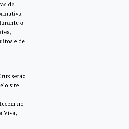
vas de
ormativa
durante o
ates,
itos e de
ruz serão
elo site
ntecem no
a Viva,