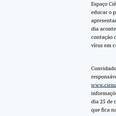
Espaço Ciê
educar o p
apresentad
dia aconte
contação 
vírus em c
Convidado
responsáve
www.cienc
informaçõ
dia 25 de 
que fica n