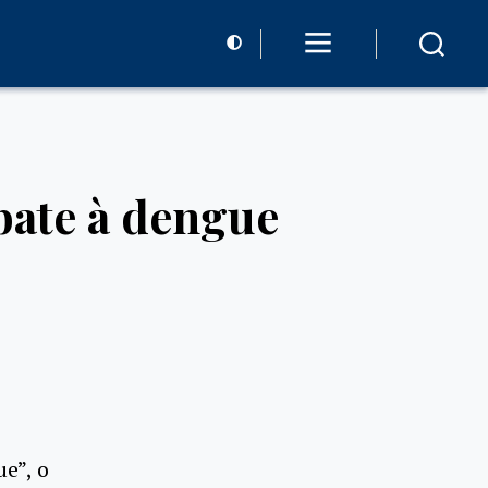
bate à dengue
e”, o