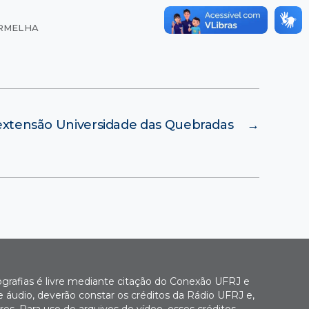
ERMELHA
extensão Universidade das Quebradas
→
ografias é livre mediante citação do Conexão UFRJ e
e áudio, deverão constar os créditos da Rádio UFRJ e,
es. Para uso de arquivos de vídeo, esses créditos