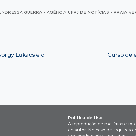
ANDRESSA GUERRA - AGÊNCIA UFRJ DE NOTÍCIAS - PRAIA V
yörgy Lukács e o
Curso de 
Política de Uso
A reprodução de matérias e fot
do autor. No caso de arquivos d
em sendo explicitados, dos autor