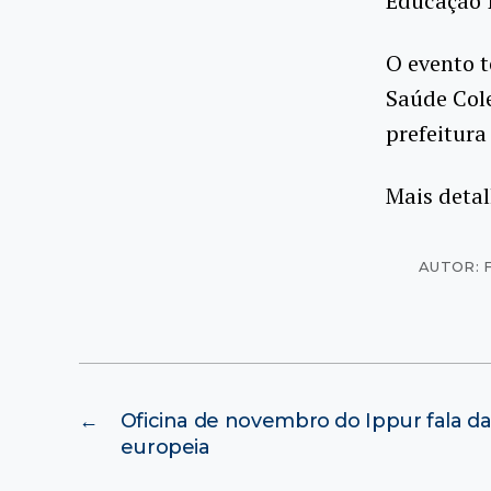
Educação I
O evento t
Saúde Cole
prefeitura
Mais deta
AUTOR:
←
Oficina de novembro do Ippur fala d
europeia