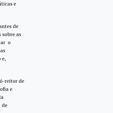
áticas e
antes de
 sobre as
iar o
nas
 e,
ó-reitor de
ofia e
da
a de