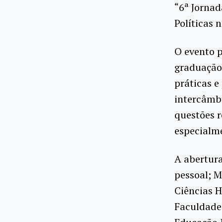
“6ª Jornad
Políticas 
O evento p
graduação 
práticas e
intercâmbi
questões r
especialme
A abertura
pessoal; M
Ciências 
Faculdade 