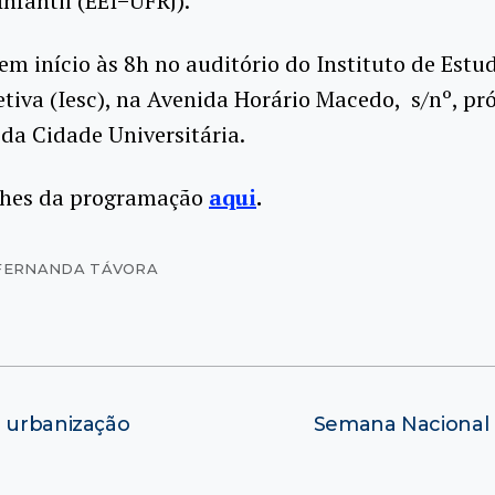
nfantil (EEI−UFRJ).
em início às 8h no auditório do Instituto de Est
tiva (Iesc), na Avenida Horário Macedo, s/nº, pr
 da Cidade Universitária.
lhes da programação
aqui
.
 FERNANDA TÁVORA
a urbanização
Semana Nacional 