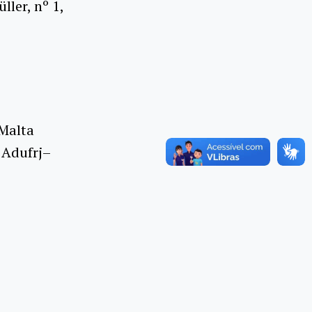
ler, nº 1,
 Malta
 Adufrj–