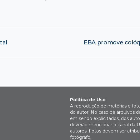
tal
EBA promove colóqui
Política de Uso
A reprodução de matérias e fot
do autor. No caso de arquivos d
em sendo explicitados, dos autor
deverão mencionar o canal da U
autores. Fotos devem ser atri
fotógrafo.