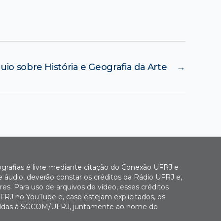
o sobre História e Geografia da Arte
→
ografias é livre mediante citação do Conexão UFRJ e
e áudio, deverão constar os créditos da Rádio UFRJ e,
es. Para uso de arquivos de vídeo, esses créditos
FRJ no YouTube e, caso estejam explicitados, os
buídas à SGCOM/UFRJ, juntamente ao nome do