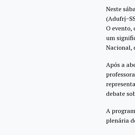
Neste sába
(Adufrj−SS
O evento, 
um signifi
Nacional, 
Após a ab
professora
representa
debate sob
A program
plenária 