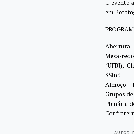
O evento a
em Botafog
PROGRAM
Abertura 
Mesa-redo
(UFRJ), Cl
SSind
Almoço – 
Grupos de
Plenária 
Confratern
AUTOR: