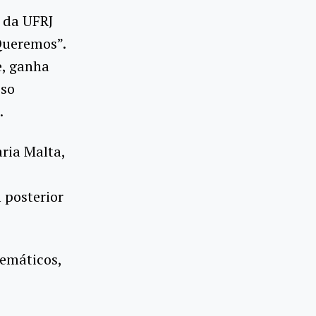
 da UFRJ
Queremos”.
e, ganha
sso
.
ria Malta,
 posterior
emáticos,