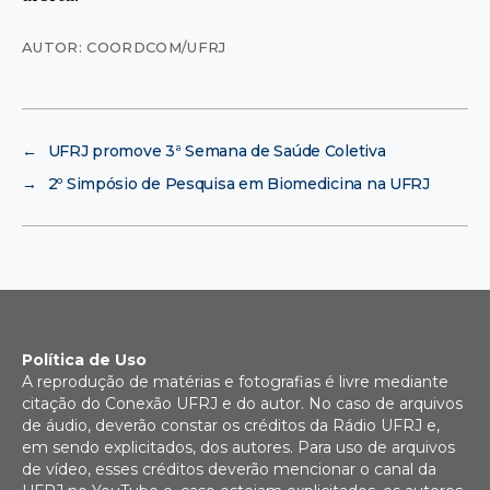
AUTOR: COORDCOM/UFRJ
←
UFRJ promove 3ª Semana de Saúde Coletiva
→
2º Simpósio de Pesquisa em Biomedicina na UFRJ
Política de Uso
A reprodução de matérias e fotografias é livre mediante
citação do Conexão UFRJ e do autor. No caso de arquivos
de áudio, deverão constar os créditos da Rádio UFRJ e,
em sendo explicitados, dos autores. Para uso de arquivos
de vídeo, esses créditos deverão mencionar o canal da