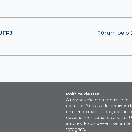
 UFRJ
Fórum pelo D
Política de Uso
A reprodução de matérias e fot
do autor. No caso de arquivos d
em sendo explicitados, dos autor
deverão mencionar o canal da U
autores. Fotos devem ser atri
fotógrafo.