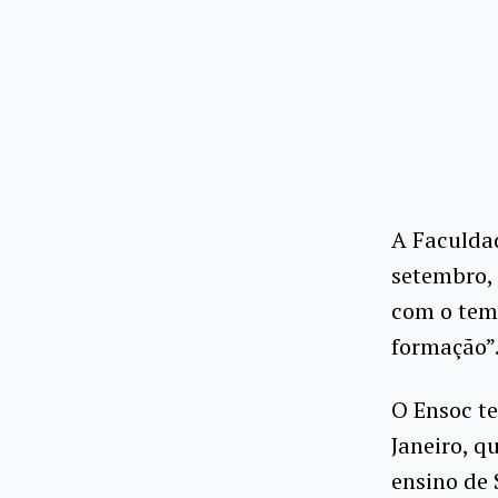
A Faculdad
setembro, 
com o tema
formação”
O Ensoc t
Janeiro, q
ensino de 