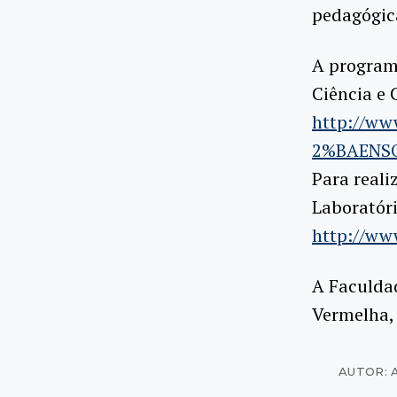
pedagógica
A program
Ciência e 
http://ww
2%BAENSO
Para reali
Laboratóri
http://www
A Faculda
Vermelha, 
AUTOR: 