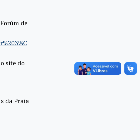
o Forúm de
der%203%C
o site do
s da Praia