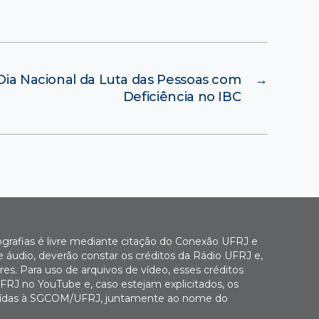
ia Nacional da Luta das Pessoas com
→
Deficiência no IBC
ografias é livre mediante citação do Conexão UFRJ e
e áudio, deverão constar os créditos da Rádio UFRJ e,
es. Para uso de arquivos de vídeo, esses créditos
FRJ no YouTube e, caso estejam explicitados, os
buídas à SGCOM/UFRJ, juntamente ao nome do