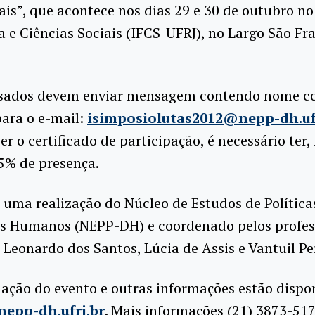
ais”, que acontece nos dias 29 e 30 de outubro no
ia e Ciências Sociais (IFCS-UFRJ), no Largo São Fr
ssados devem enviar mensagem contendo nome c
ara o e-mail:
isimposiolutas2012@nepp-dh.uf
er o certificado de participação, é necessário ter,
5% de presença.
 uma realização do Núcleo de Estudos de Política
os Humanos (NEPP-DH) e coordenado pelos profes
, Leonardo dos Santos, Lúcia de Assis e Vantuil Pe
ção do evento e outras informações estão dispon
epp-dh.ufrj.br
. Mais informações (21) 3873-517