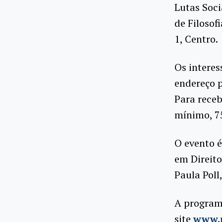
Lutas Soci
de Filosof
1, Centro.
Os intere
endereço p
Para receb
mínimo, 7
O evento é
em Direit
Paula Poll
A programa
site
www.n