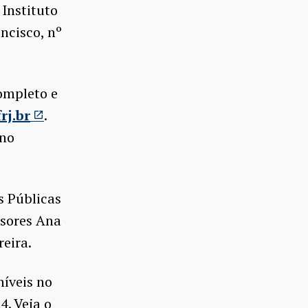
 Instituto
ancisco, nº
ompleto e
rj.br
.
 no
s Públicas
sores Ana
reira.
íveis no
4. Veja o