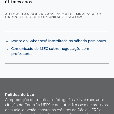
últimos anos.
AUTOR: JEAN SOUZA - ASSESSOR DE IMPRENSA DO
GABINETE DO REITOR
,
UNIDADE: SGCOMS
←
Ponte do Saber será interditada no sábado para obras
→
Comunicado do MEC sobre negociação com
professores
Política de Uso
A reprodução de matérias e fotografias é livre mediante
citação do Conexão UFRJ e do autor. No caso de arquivos
de áudio, deverão constar os créditos da Rádio UFRJ e,