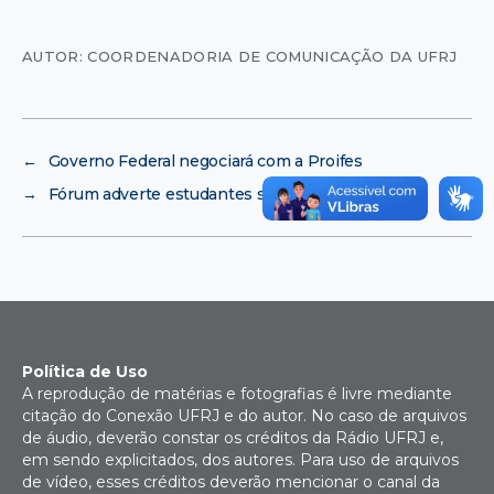
AUTOR: COORDENADORIA DE COMUNICAÇÃO DA UFRJ
←
Governo Federal negociará com a Proifes
→
Fórum adverte estudantes sobre ocupação
Política de Uso
A reprodução de matérias e fotografias é livre mediante
citação do Conexão UFRJ e do autor. No caso de arquivos
de áudio, deverão constar os créditos da Rádio UFRJ e,
em sendo explicitados, dos autores. Para uso de arquivos
de vídeo, esses créditos deverão mencionar o canal da