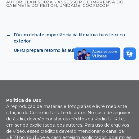
AUTOR: JEAN SOUZA - ASSESSOR DE IMPRENSA DO
GABINETE DO REITOR
,
UNIDADE: COORDCOM
←
Fórum debate importância da literatura brasileira no
exterior
→
UFRJ prepara retorno às aulas
Política de Uso
A reprodução de matérias e fotografias é livre mediante
citação do Conexão UFRJ e do autor. No caso de arquivos
de áudio, deverão constar os créditos da Rádio UFRJ e,
em sendo explicitados, dos autores. Para uso de arquivos
de vídeo, esses créditos deverão mencionar o canal da
UFRJ no YouTube e, caso estejam explicitados, os autores.