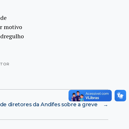
ade
or motivo
edregulho
ITOR
de diretores da Andifes sobre a greve
→