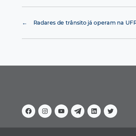
←
Radares de trânsito já operam na UF
Facebook
Instagram
Youtube
Telegram
Linkedin
Twitter