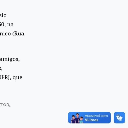
sio
30, na
ânico (Rua
 amigos,
,
UFRJ, que
ITOR
,