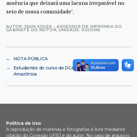
ausência que deixará uma lacuna irreparável no
seio de nossa comunidade".
AUTOR: JEAN SOUZA - ASSESSOR DE IMPRENSA DO
GABINETE DO REITOR
,
UNIDADE: SGCOMS
←
NOTA PÚBLICA
→
Estudantes do curso de DGEI visitam Floresta
Amazônica
Política de Uso
A reprodução de matérias e fotografias é livre mediante
citação do Conexão UFRJ e do autor. No caso de arquivos