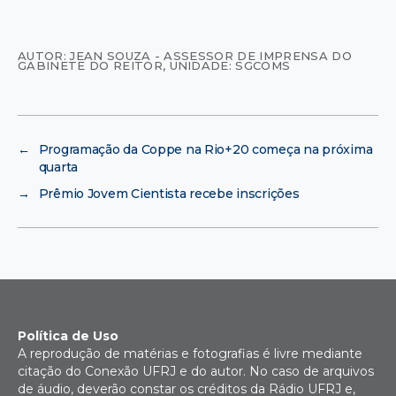
AUTOR: JEAN SOUZA - ASSESSOR DE IMPRENSA DO
GABINETE DO REITOR
,
UNIDADE: SGCOMS
←
Programação da Coppe na Rio+20 começa na próxima
quarta
→
Prêmio Jovem Cientista recebe inscrições
Política de Uso
A reprodução de matérias e fotografias é livre mediante
citação do Conexão UFRJ e do autor. No caso de arquivos
de áudio, deverão constar os créditos da Rádio UFRJ e,