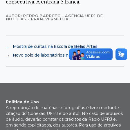
consecutiva. A entrada é franca.
AUTOR: PEDRO BARRETO - AGÊNCIA UFRJ DE
NOTÍCIAS - PRAIA VERMELHA
←
Mostra de curtas na Escola de Belas Artes
→
Novo polo de laboratórios na UFRJ
Política de Uso
A reprodução de matérias e fotografias é livre mediante
citação do Conexão UFRJ e do autor. No caso de arquivos
de áudio, deverão constar os créditos da Rádio UFRJ e,
em sendo explicitados, dos autores. Para uso de arquivos