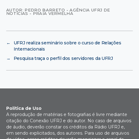
AUTOR: PEDRO BARRETO - AGÊNCIA UFRJ DE
NOTÍCIAS - PRAIA VERMELHA
←
UFRJ realiza seminário sobre o curso de Relações
Internacionais
→
Pesquisa traça o perfil dos servidores da UFRJ
Política de Uso
A reprodução de matérias e fotografias é livre mediante
citação do Conexão UFRJ e do autor. No caso de arquivos
de áudio, deverão constar os créditos da Rádio UFRJ e,
em sendo explicitados, dos autores. Para uso de arquivos