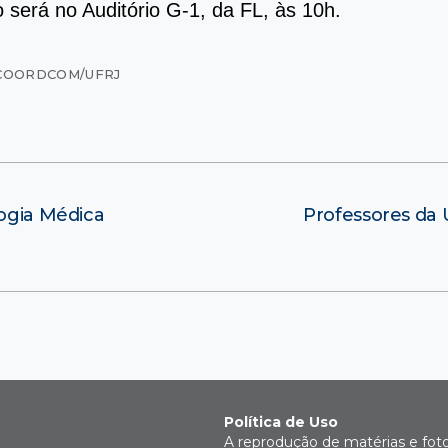
 será no Auditório G-1, da FL, às 10h.
COORDCOM/UFRJ
logia Médica
Professores da 
Política de Uso
A reprodução de matérias e fot