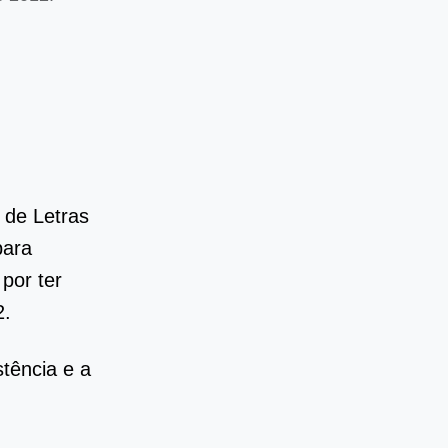
 de Letras
para
por ter
2.
stência e a