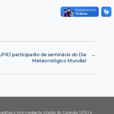
UFRJ participarão de seminário do Dia
→
Meteorológico Mundial
ografias é livre mediante citação do Conexão UFRJ e