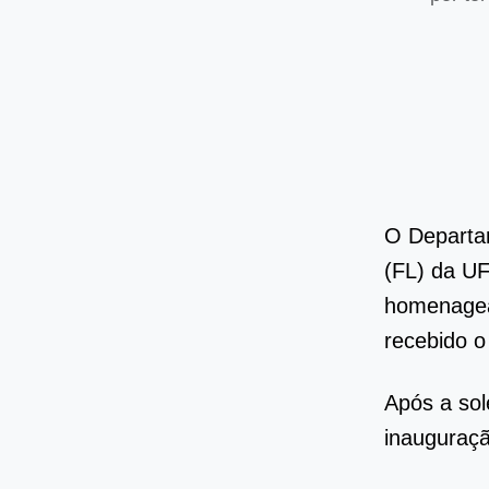
O Departam
(FL) da UF
homenagear
recebido o
Após a sol
inauguraç