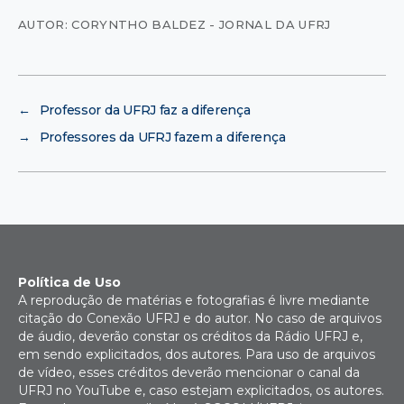
AUTOR: CORYNTHO BALDEZ - JORNAL DA UFRJ
←
Professor da UFRJ faz a diferença
→
Professores da UFRJ fazem a diferença
Política de Uso
A reprodução de matérias e fotografias é livre mediante
citação do Conexão UFRJ e do autor. No caso de arquivos
de áudio, deverão constar os créditos da Rádio UFRJ e,
em sendo explicitados, dos autores. Para uso de arquivos
de vídeo, esses créditos deverão mencionar o canal da
UFRJ no YouTube e, caso estejam explicitados, os autores.