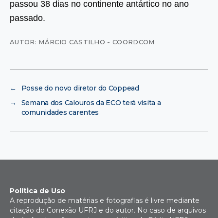
passou 38 dias no continente antártico no ano
passado.
AUTOR: MÁRCIO CASTILHO - COORDCOM
←
Posse do novo diretor do Coppead
→
Semana dos Calouros da ECO terá visita a
comunidades carentes
Política de Uso
A reprodução de matérias e fotografias é livre mediante
citação do Conexão UFRJ e do autor. No caso de arquivos