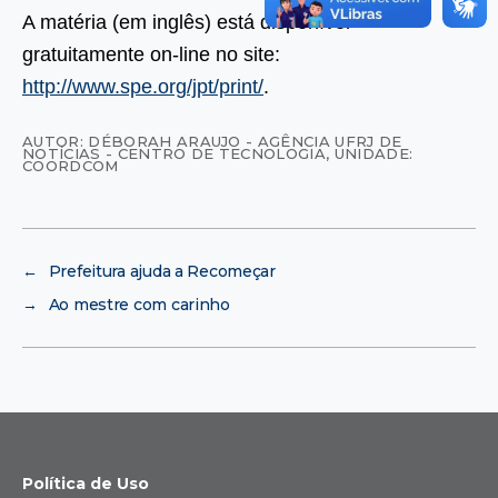
A matéria (em inglês) está disponível
gratuitamente on-line no site:
http://www.spe.org/jpt/print/
.
AUTOR: DÉBORAH ARAUJO - AGÊNCIA UFRJ DE
NOTÍCIAS - CENTRO DE TECNOLOGIA
,
UNIDADE:
COORDCOM
←
Prefeitura ajuda a Recomeçar
→
Ao mestre com carinho
Política de Uso