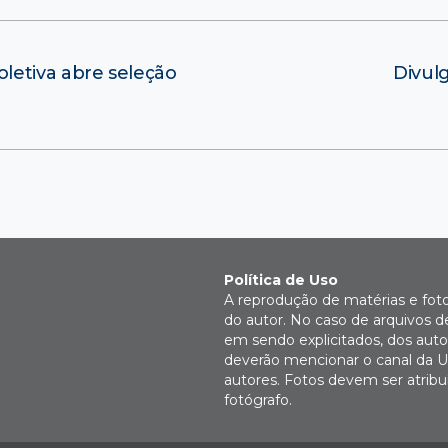
letiva abre seleção
Divul
Política de Uso
A reprodução de matérias e fot
do autor. No caso de arquivos d
em sendo explicitados, dos autor
deverão mencionar o canal da U
autores. Fotos devem ser atri
fotógrafo.