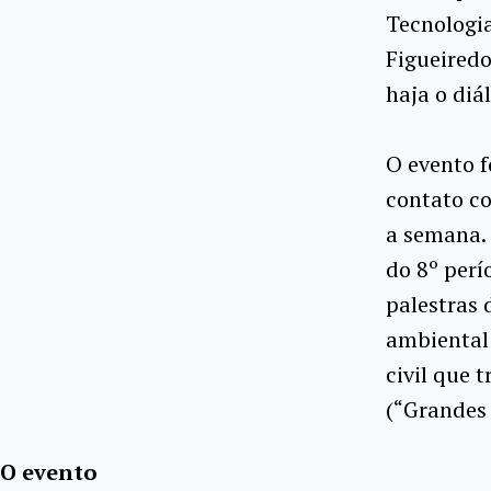
Tecnologia
Figueiredo
haja o diá
O evento f
contato co
a semana. 
do 8º perí
palestras 
ambiental 
civil que 
(“Grandes 
O evento