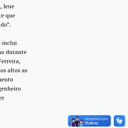
, Iene
te que
do”.
 inclui
ho durante
erreira,
os altos as
mento
genheiro
er