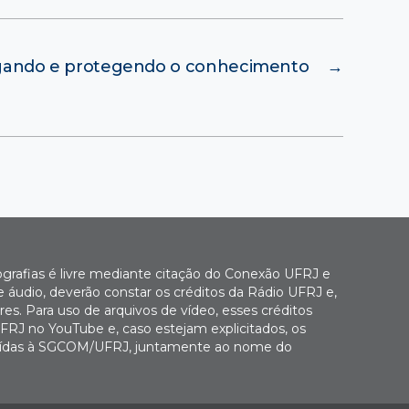
gando e protegendo o conhecimento
→
ografias é livre mediante citação do Conexão UFRJ e
e áudio, deverão constar os créditos da Rádio UFRJ e,
es. Para uso de arquivos de vídeo, esses créditos
FRJ no YouTube e, caso estejam explicitados, os
buídas à SGCOM/UFRJ, juntamente ao nome do