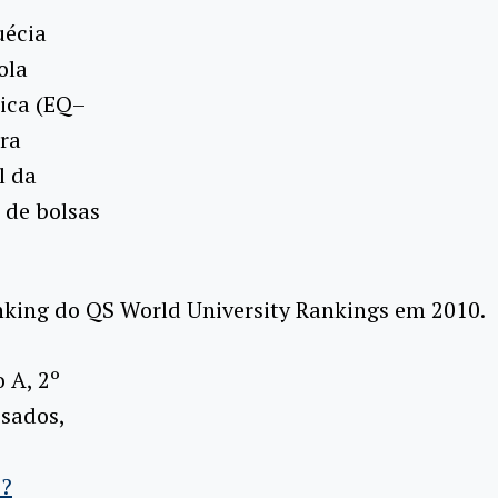
uécia
ola
mica (EQ–
ra
l da
 de bolsas
nking do QS World University Rankings em 2010.
 A, 2º
ssados,
p?