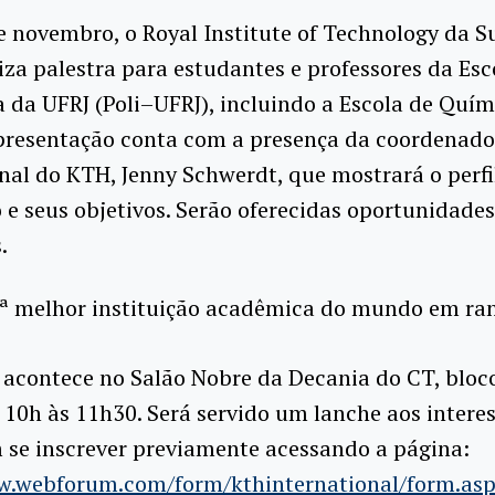
e novembro, o Royal Institute of Technology da S
iza palestra para estudantes e professores da Esc
a da UFRJ (Poli–UFRJ), incluindo a Escola de Quí
apresentação conta com a presença da coordenado
nal do KTH, Jenny Schwerdt, que mostrará o perfi
o e seus objetivos. Serão oferecidas oportunidades
.
50ª melhor instituição acadêmica do mundo em ra
 acontece no Salão Nobre da Decania do CT, bloco
 10h às 11h30. Será servido um lanche aos intere
 se inscrever previamente acessando a página:
w.webforum.com/form/kthinternational/form.as