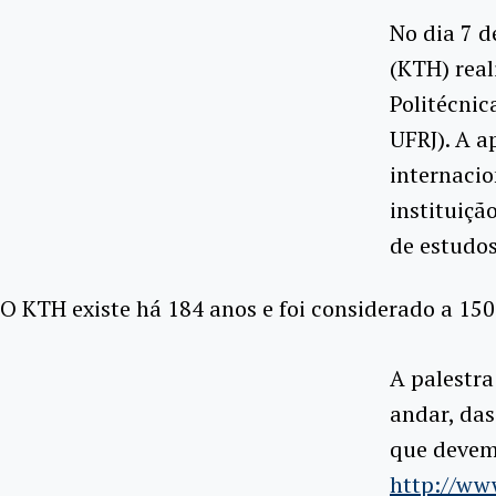
No dia 7 d
(KTH) real
Politécnic
UFRJ). A 
internacio
instituiçã
de estudos
O KTH existe há 184 anos e foi considerado a 1
A palestra
andar, das
que devem
http://ww