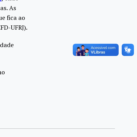
as. As
e fica ao
EFD-UFRJ).
idade
no