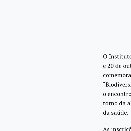
O Institut
e 20 de ou
comemoraç
“Biodivers
o encontro
torno da a
da saúde.
As inscriç