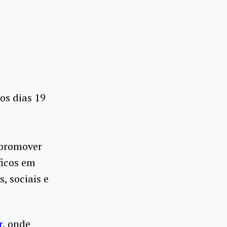
nos dias 19
 promover
ficos em
, sociais e
r
, onde