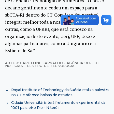
de Ciência e Tecnologia de Alimentos. “O nosso
decano gentilmente cedeu um espaço para a
sbCTA-RJ dentro do CT. Com isso, foi possível
integrar melhor toda a nossa universidade e
outras, como a UFRRJ, que está conosco na
organização deste evento, Uerj, UFF, Uezo e
algumas particulares, como a Unigranrio e a
Estácio de Sá.”
AUTOR: CAROLLINE CARVALHO - AGÊNCIA UFRJ DE
NOTÍCIAS - CENTRO DE TECNOLOGIA
←
Royal Institute of Technology da Suécia realiza palestra
no CT e oferece bolsas de estudos
→
Cidade Universitária terá fretamento experimental da
1001 para eixo Rio – Niterói