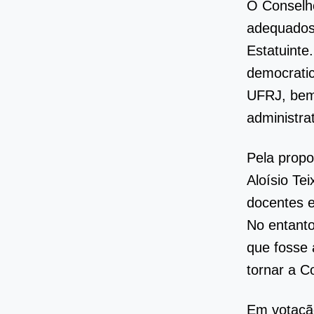
O Conselho
adequados 
Estatuinte
democrati
UFRJ, bem 
administrat
Pela propo
Aloísio Te
docentes e
No entanto
que fosse 
tornar a C
Em votação