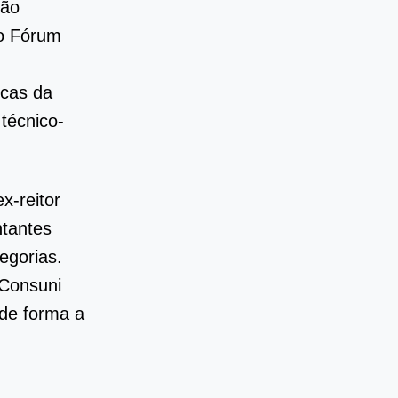
ção
 o Fórum
icas da
técnico-
x-reitor
ntantes
egorias.
 Consuni
 de forma a