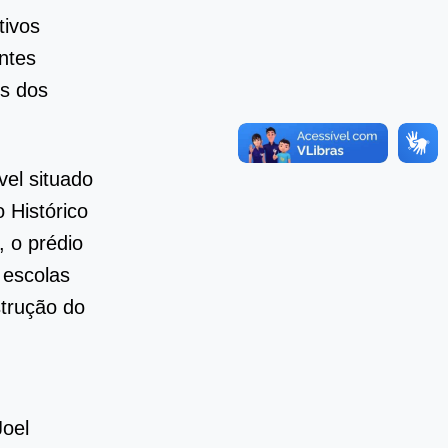
tivos
ntes
es dos
el situado
 Histórico
, o prédio
 escolas
strução do
Joel