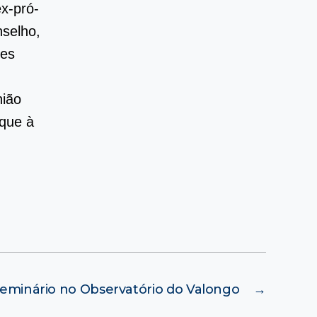
ex-pró-
nselho,
res
nião
aque à
eminário no Observatório do Valongo
→