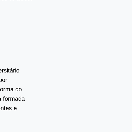
rsitário
por
eforma do
á formada
entes e