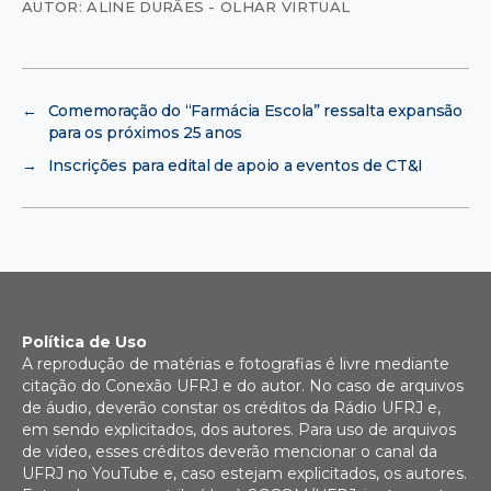
AUTOR: ALINE DURÃES - OLHAR VIRTUAL
←
Comemoração do “Farmácia Escola” ressalta expansão
para os próximos 25 anos
→
Inscrições para edital de apoio a eventos de CT&I
Política de Uso
A reprodução de matérias e fotografias é livre mediante
citação do Conexão UFRJ e do autor. No caso de arquivos
de áudio, deverão constar os créditos da Rádio UFRJ e,
em sendo explicitados, dos autores. Para uso de arquivos
de vídeo, esses créditos deverão mencionar o canal da
UFRJ no YouTube e, caso estejam explicitados, os autores.