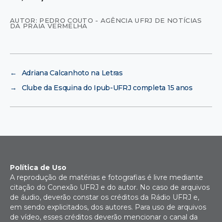
AUTOR: PEDRO COUTO - AGÊNCIA UFRJ DE NOTÍCIAS
DA PRAIA VERMELHA
←
Adriana Calcanhoto na Letras
→
Clube da Esquina do Ipub-UFRJ completa 15 anos
Política de Uso
A reprodução de matérias e fotografias é livre mediante
citação do Conexão UFRJ e do autor. No caso de arquivos
de áudio, deverão constar os créditos da Rádio UFRJ e,
em sendo explicitados, dos autores. Para uso de arquivos
de vídeo, esses créditos deverão mencionar o canal da