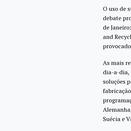
O uso de s
debate pr
de Janeiro
and Recycl
provocados
As mais re
dia-a-dia,
soluções p
fabricação
programaç
Alemanha, 
Suécia e V