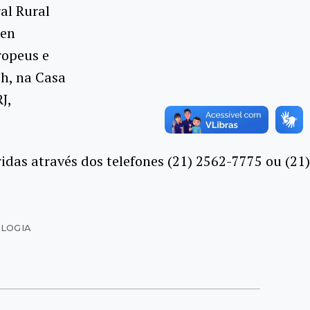
al Rural
den
ropeus e
8h, na Casa
J,
das através dos telefones (21) 2562-7775 ou (21)
OLOGIA