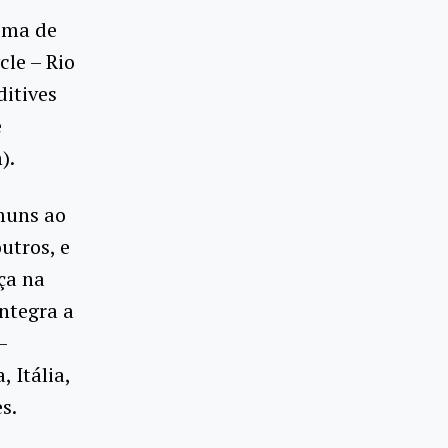
ema de
le – Rio
ditives
e
).
omuns ao
utros, e
ça na
ntegra a
–
 Itália,
s.