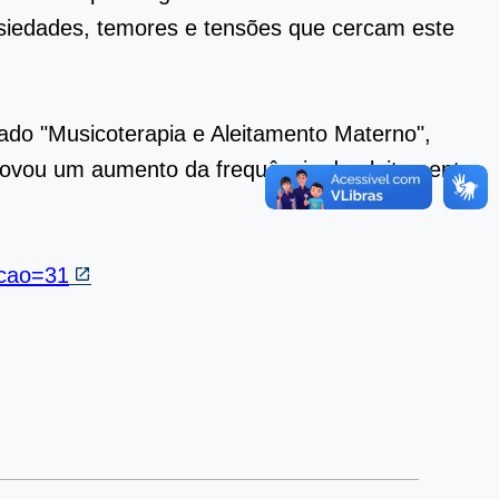
siedades, temores e tensões que cercam este
rado "Musicoterapia e Aleitamento Materno",
rovou um aumento da frequência de aleitamento
icao=31