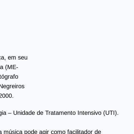
ça, em seu
la (ME-
tógrafo
 Negreiros
2000.
ia – Unidade de Tratamento Intensivo (UTI).
 música pode agir como facilitador de