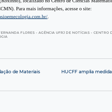
Roxinho), localizado no Centro de Ciências Matemátic
CMN). Para mais informações, acesse o site:
osioemecologia.com.br/
.
FERNANDA FLORES - AGÊNCIA UFRJ DE NOTÍCIAS - CENTRO 
OGIA
dação de Materiais
HUCFF amplia medidas