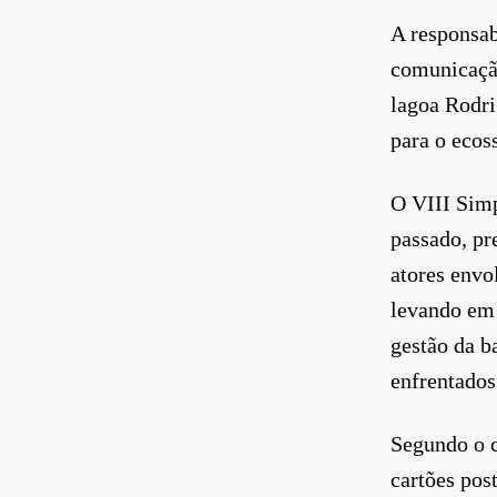
A responsab
comunicaçã
lagoa Rodri
para o ecos
O VIII Simp
passado, pr
atores envo
levando em 
gestão da b
enfrentados
Segundo o c
cartões post