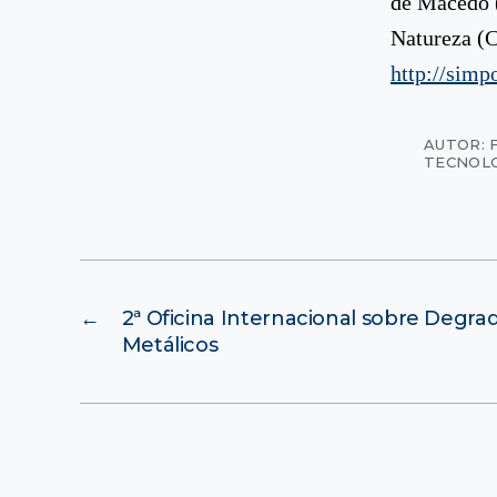
de Macedo (
Natureza (C
http://simp
AUTOR: 
TECNOL
←
2ª Oficina Internacional sobre Degra
Metálicos