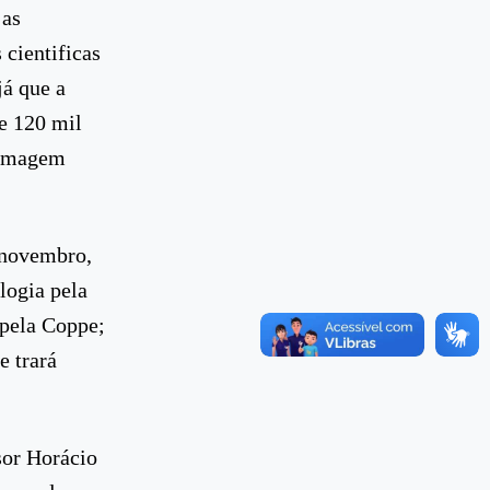
 as
cientificas
já que a
e 120 mil
 imagem
 novembro,
logia pela
pela Coppe;
e trará
sor Horácio