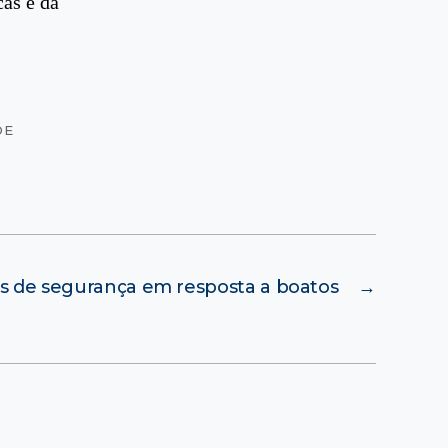
as e da
DE
 de segurança em resposta a boatos
→