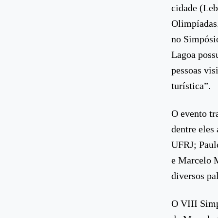
cidade (Leb
Olimpíadas.
no Simpósio
Lagoa possu
pessoas vi
turística”.
O evento tr
dentre eles
UFRJ; Paul
e Marcelo M
diversos pal
O VIII Simp