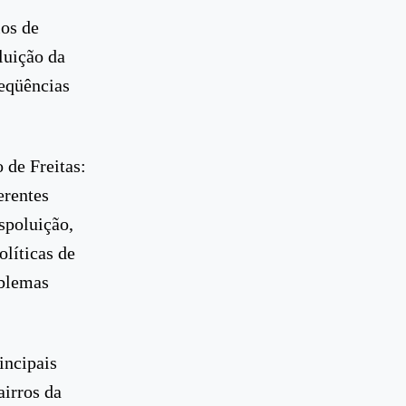
ios de
luição da
seqüências
 de Freitas:
erentes
spoluição,
líticas de
oblemas
incipais
airros da