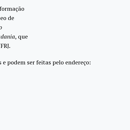
nformação
leo de
o
adania
, que
FRJ.
s e podem ser feitas pelo endereço: