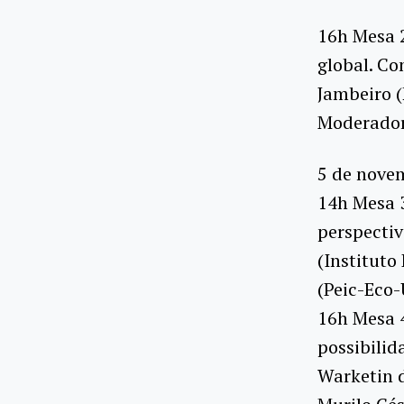
16h Mesa 2
global. Co
Jambeiro 
Moderador
5 de nove
14h Mesa 3
perspectiv
(Instituto
(Peic-Eco
16h Mesa 4
possibilid
Warketin 