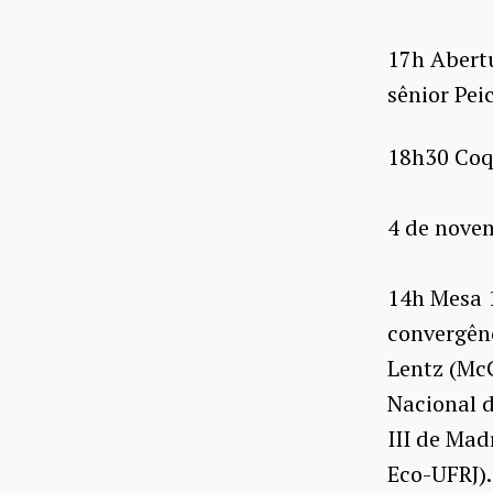
17h Abertu
sênior Pei
18h30 Coq
4 de nove
14h Mesa 1
convergên
Lentz (McG
Nacional d
III de Ma
Eco-UFRJ).