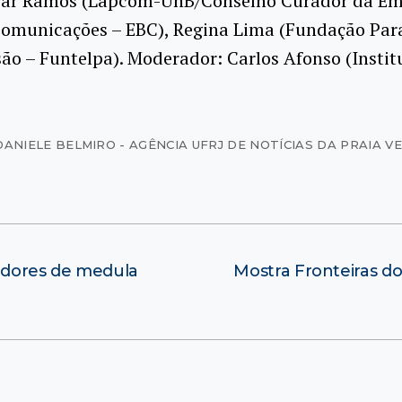
sar Ramos (Lapcom-UnB/Conselho Curador da E
 Comunicações – EBC), Regina Lima (Fundação Par
ão – Funtelpa). Moderador: Carlos Afonso (Instit
DANIELE BELMIRO - AGÊNCIA UFRJ DE NOTÍCIAS DA PRAIA 
oadores de medula
Mostra Fronteiras 