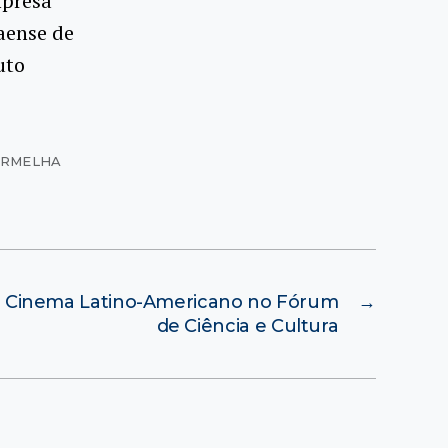
mpresa
aense de
uto
VERMELHA
do Cinema Latino-Americano no Fórum
→
de Ciência e Cultura