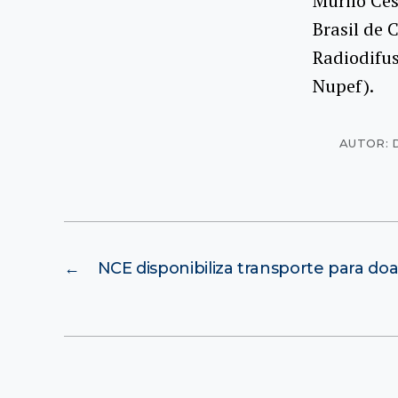
Murilo Cé
Brasil de
Radiodifus
Nupef).
AUTOR: 
←
NCE disponibiliza transporte para d