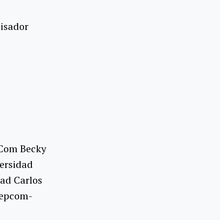
uisador
 Com Becky
versidad
dad Carlos
Nepcom-