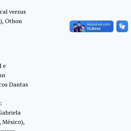
cal versus
), Othon
l e
nn
rcos Dantas
:
Gabriela
 México),