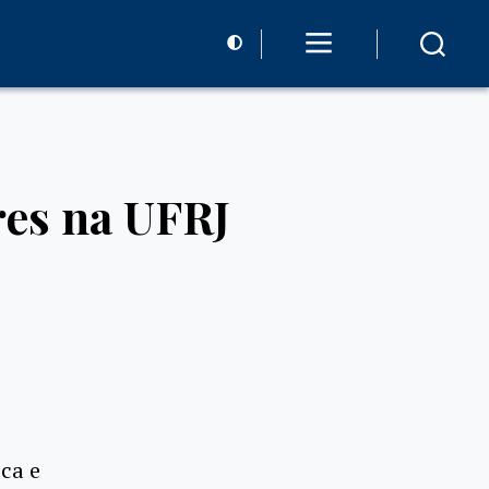
res na UFRJ
ica e