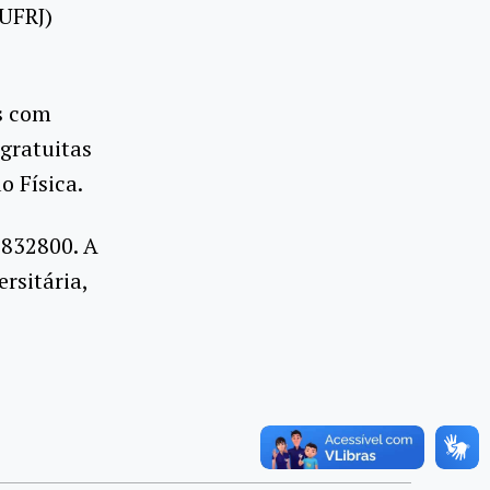
/UFRJ)
as com
 gratuitas
o Física.
82832800.
A
rsitária,