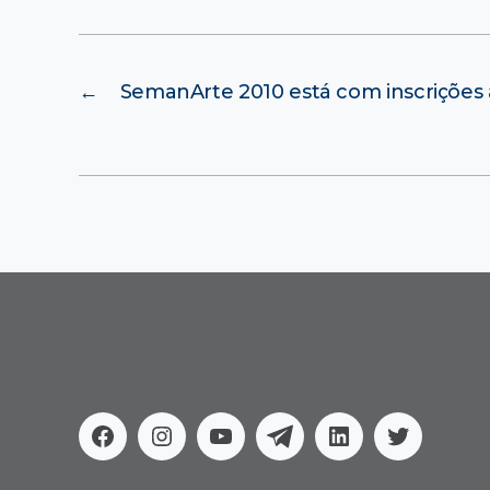
←
SemanArte 2010 está com inscrições 
Facebook
Instagram
Youtube
Telegram
Linkedin
Twitter