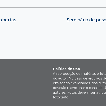
abertas
Seminário de pesq
Política de Uso
A reprodução de matérias e fot
do autor. No caso de arquivos d
em sendo explicitados, dos autor
deverão mencionar o canal da U
autores. Fotos devem ser atri
fotógrafo.