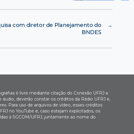
uisa com diretor de Planejamento do
→
BNDES
ografias é livre mediante citação do Conexão UFRJ e
e áudio, deverão constar os créditos da Rádio UFRJ e,
es. Para uso de arquivos de vídeo, esses créditos
FRJ no YouTube e, caso estejam explicitados, os
buídas à SGCOM/UFRJ, juntamente ao nome do