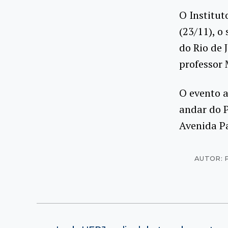
O Institut
(23/11), o
do Rio de 
professor 
O evento a
andar do P
Avenida Pa
AUTOR: 