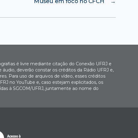
Museu em foco no CFCH
→
ografias é livre mediante citação do Conexão UFRJ e
e áudio, deverão constar os créditos da Rádio UFRJ e,
es. Para uso de arquivos de vídeo, esses créditos
FRJ no YouTube e, caso estejam explicitados, os
buídas à SGCOM/UFRJ, juntamente ao nome do