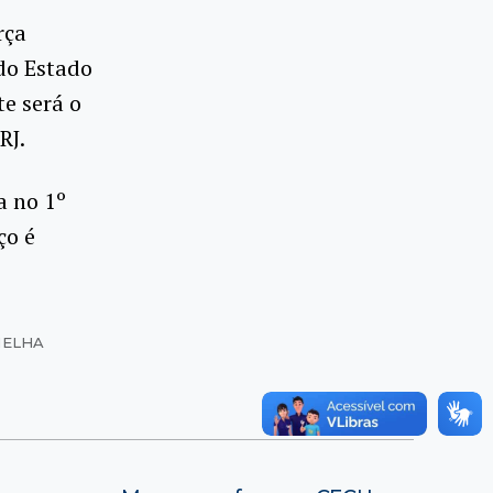
rça
 do Estado
te será o
RJ.
a no 1º
ço é
MELHA