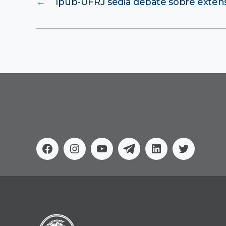
←
Ipub-UFRJ sedia debate sobre exten
Facebook
Instagram
Youtube
Telegram
Linkedin
Twitter