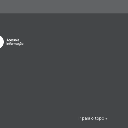
Ir para o topo
↑