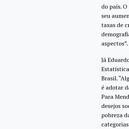
do país. O
seu aument
taxas de c
demografi
aspectos”.
Já Eduardo
Estatístic
Brasil. “A
é adotar d
Para Mendo
desejos so
pobreza da
categorias