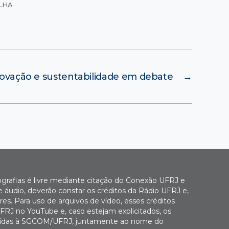
LHA
ovação e sustentabilidade em debate
→
ografias é livre mediante citação do Conexão UFRJ e
e áudio, deverão constar os créditos da Rádio UFRJ e,
es. Para uso de arquivos de vídeo, esses créditos
FRJ no YouTube e, caso estejam explicitados, os
buídas à SGCOM/UFRJ, juntamente ao nome do