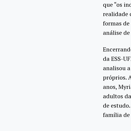
que “os in
realidade
formas de 
análise de
Encerrando
da ESS-UFR
analisou a
próprios. 
anos, Myr
adultos da
de estudo.
família de