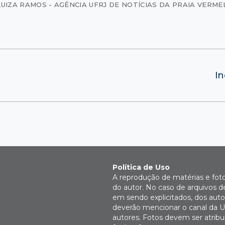
LUIZA RAMOS - AGÊNCIA UFRJ DE NOTÍCIAS DA PRAIA VERME
In
Política de Uso
A reprodução de matérias e fot
do autor. No caso de arquivos d
em sendo explicitados, dos autor
deverão mencionar o canal da U
autores. Fotos devem ser atri