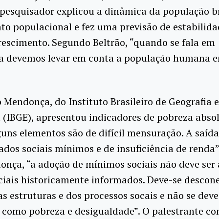
 pesquisador explicou a dinâmica da população br
o populacional e fez uma previsão de estabilida
rescimento. Segundo Beltrão, “quando se fala em
a devemos levar em conta a população humana e
 Mendonça, do Instituto Brasileiro de Geografia e
a (IBGE), apresentou indicadores de pobreza abso
lguns elementos são de difícil mensuração. A saída
ados sociais mínimos e de insuficiência de renda”
nça, “a adoção de mínimos sociais não deve ser a
ciais historicamente informados. Deve-se descone
s estruturas e dos processos socais e não se dev
 como pobreza e desigualdade”. O palestrante co