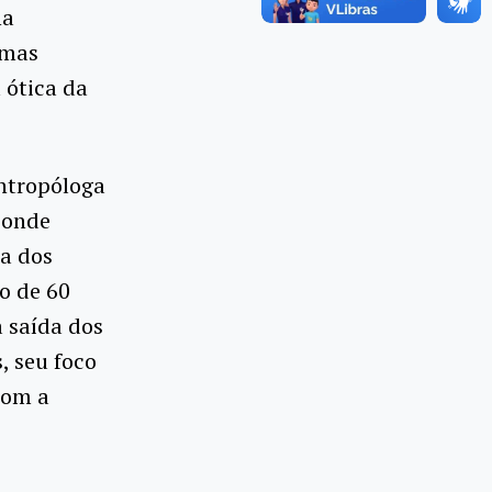
na
umas
 ótica da
antropóloga
 onde
ca dos
no de 60
 saída dos
, seu foco
com a