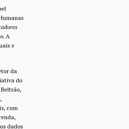
oel
s Humanas
icadores
ro
. A
uais e
etor da
iativa do
Beltrão,
,
is
, com
renda,
ros dados