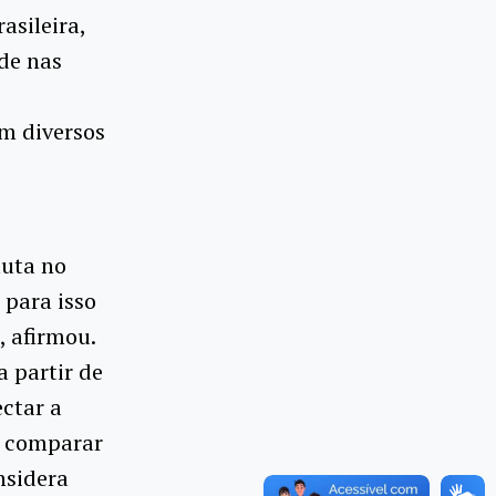
asileira,
de nas
m diversos
luta no
 para isso
, afirmou.
 partir de
ctar a
e comparar
nsidera