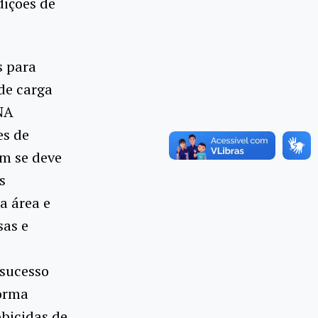
dições de
s para
de carga
NA
es de
ém se deve
s
a área e
sas e
 sucesso
forma
obicidas de