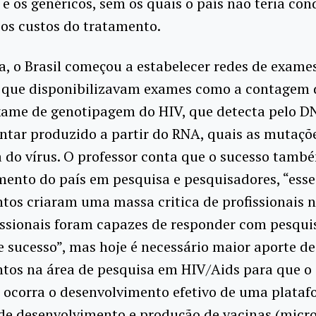
s e os genéricos, sem os quais o país não teria con
os custos do tratamento.
, o Brasil começou a estabelecer redes de exame
, que disponibilizavam exames como a contagem 
exame de genotipagem do HIV, que detecta pelo D
tar produzido a partir do RNA, quais as mutaçõ
a do vírus. O professor conta que o sucesso tamb
mento do país em pesquisa e pesquisadores, “esse
tos criaram uma massa critica de profissionais n
issionais foram capazes de responder com pesqui
e sucesso”, mas hoje é necessário maior aporte de
tos na área de pesquisa em HIV/Aids para que o
 ocorra o desenvolvimento efetivo de uma plata
 de desenvolvimento e produção de vacinas (micr