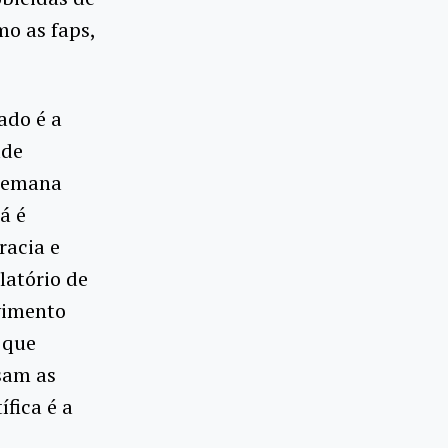
mo as faps,
ado é a
ade
 semana
á é
racia e
latório de
vimento
 que
sam as
fica é a