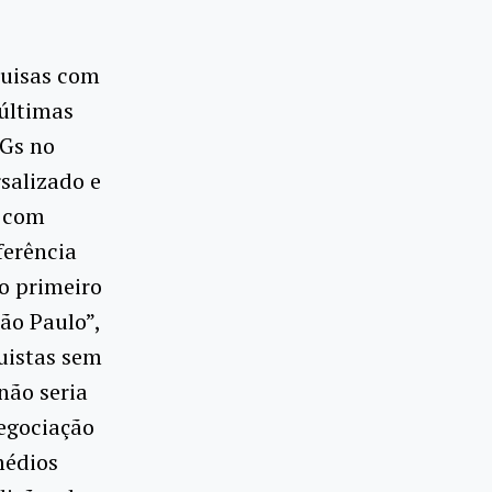
quisas com
 últimas
NGs no
salizado e
u com
ferência
 o primeiro
ão Paulo”,
uistas sem
não seria
negociação
médios