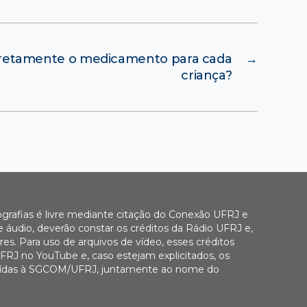
retamente o medicamento para cada
→
criança?
ografias é livre mediante citação do Conexão UFRJ e
e áudio, deverão constar os créditos da Rádio UFRJ e,
es. Para uso de arquivos de vídeo, esses créditos
FRJ no YouTube e, caso estejam explicitados, os
buídas à SGCOM/UFRJ, juntamente ao nome do