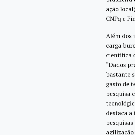
ação local
CNPq e Fin
Além dos i
carga buro
científic
“Dados pr
bastante s
gasto de t
pesquisa 
tecnológic
destaca a 
pesquisas 
agilização