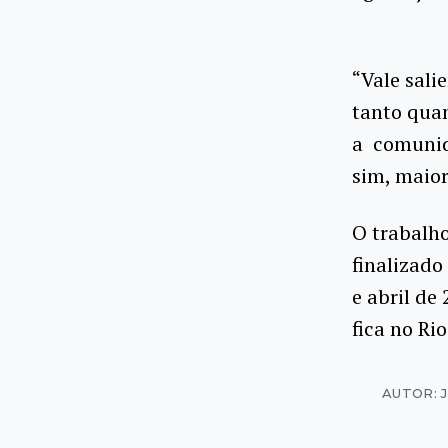
“Vale sali
tanto qua
a comunida
sim, maior
O trabalh
finalizado
e abril de
fica no Rio
AUTOR: 