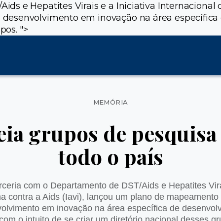
 e Hepatites Virais e a Iniciativa Internacional d
desenvolvimento em inovação na área específica 
upos.
">
Categorias
MEMÓRIA
ia grupos de pesquis
todo o país
eria com o Departamento de DST/Aids e Hepatites Virai
na contra a Aids (Iavi), lançou um plano de mapeamento
olvimento em inovação na área específica de desenvol
com o intuito de se criar um diretório nacional desses g