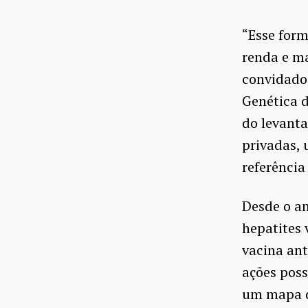
“Esse form
renda e ma
convidados
Genética d
do levanta
privadas, 
referência
Desde o a
hepatites 
vacina ant
ações poss
um mapa do