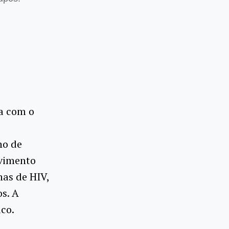
ia com o
no de
lvimento
nas de HIV,
os. A
ico.