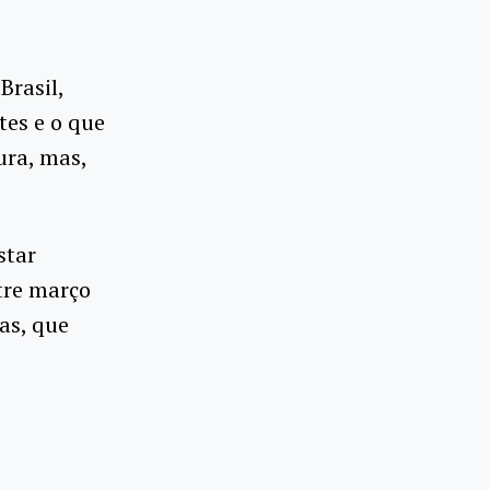
Brasil,
es e o que
ura, mas,
star
ntre março
as, que