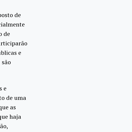
posto de
cialmente
o de
articiparão
blicas e
 são
s e
nto de uma
 que as
que haja
ão,