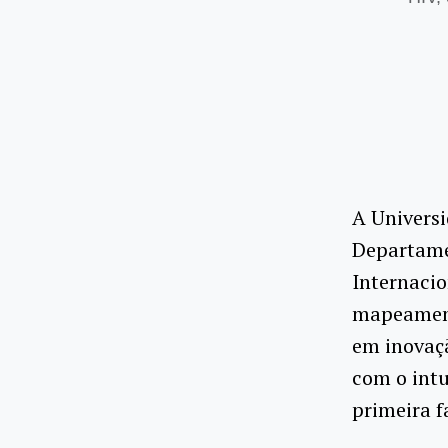
A Universi
Departamen
Internacio
mapeament
em inovaçã
com o intu
primeira f