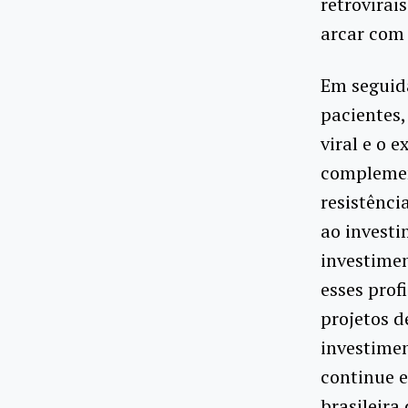
retrovirai
arcar com 
Em seguida
pacientes
viral e o 
complemen
resistênci
ao investi
investimen
esses prof
projetos d
investimen
continue e
brasileira