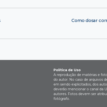
s
Como dosar cor
Política de Uso
A reprodução de matérias e fot
do autor. No caso de arquivos d
em sendo explicitados, dos autor
deverão mencionar o canal da U
autores. Fotos devem ser atri
fotógrafo.