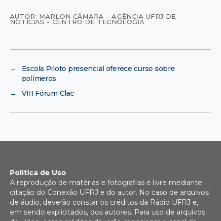
AUTOR: MARLON CÂMARA – AGÊNCIA UFRJ DE
NOTÍCIAS - CENTRO DE TECNOLOGIA
←
Escola Piloto presencial oferece curso sobre
polímeros
→
VIII Fórum Clac
Política de Uso
A reprodução de matérias e fotografias é livre mediante
citação do Conexão UFRJ e do autor. No caso de arquivos
de áudio, deverão constar os créditos da Rádio UFRJ e,
em sendo explicitados, dos autores. Para uso de arquivos